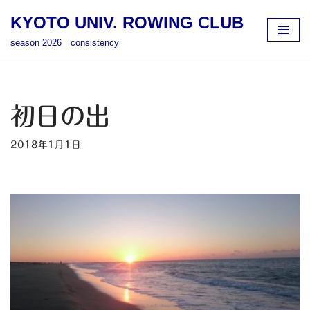
KYOTO UNIV. ROWING CLUB
コ
season 2026 consistency
ン
テ
ン
ツ
初日の出
へ
ス
2018年1月1日
キ
ッ
プ