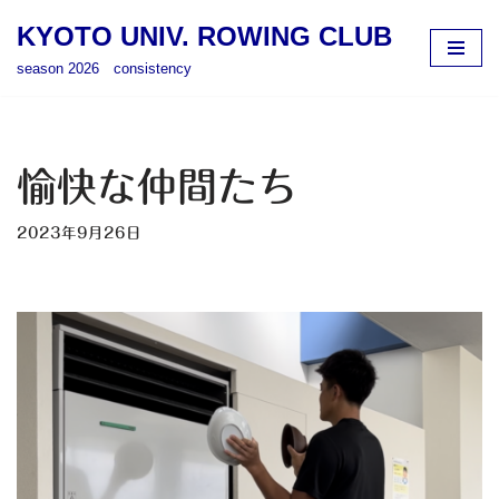
KYOTO UNIV. ROWING CLUB
コ
season 2026 consistency
ン
テ
ン
ツ
愉快な仲間たち
へ
ス
2023年9月26日
キ
ッ
プ