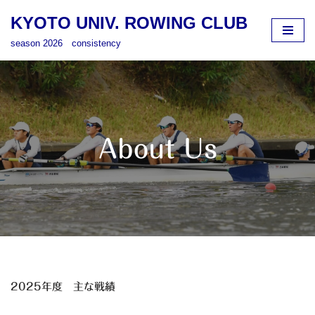
KYOTO UNIV. ROWING CLUB
コ
season 2026 consistency
ン
テ
ン
ツ
へ
ス
About Us
キ
ッ
プ
2025年度 主な戦績