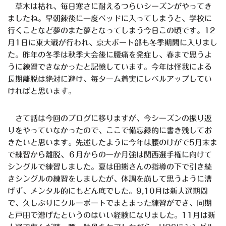
草木は枯れ、毎日寒さに耐えるつらいシーズンがやってき
ましたね。早朝錬後に一度ベッドに入ってしまうと、学校に
行くことなど夢のまた夢となってしまう今日この頃です。12
月1日に東大戦が行われ、京大ボート部も冬季期間に入りまし
た。昨年の冬季は秋季大会後に腰痛を発症し、春まで思うよ
うに練習できなかったと記憶しています。今年は怪我による
長期離脱は絶対に避け、毎ターム着実にレベルアップしてい
ければと思います。
さて話は今回のブログに移りますが、今シーズンの振り返
りをやっていなかったので、ここで備忘録的に書き残してお
きたいと思います。先述したように今年は腰のけがで5月末ま
で練習から離脱、６月からの一か月強は関西選手権に向けて
シングルで練習しました。夏は田熊さんの指導の下で引き続
きシングルの練習をしましたが、体調を崩して思うように漕
げず、メンタル的にもどん底でした。9,10月は新人選期間
で、久しぶりにクルーボートでまとまった練習ができ、同期
と戸田で漕げたというのはいい経験になりました。11月は新