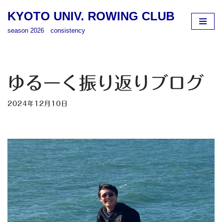
KYOTO UNIV. ROWING CLUB
コ
season 2026 consistency
ン
テ
ン
ツ
ゆるーく振り返りブログ
へ
ス
2024年12月10日
キ
ッ
プ