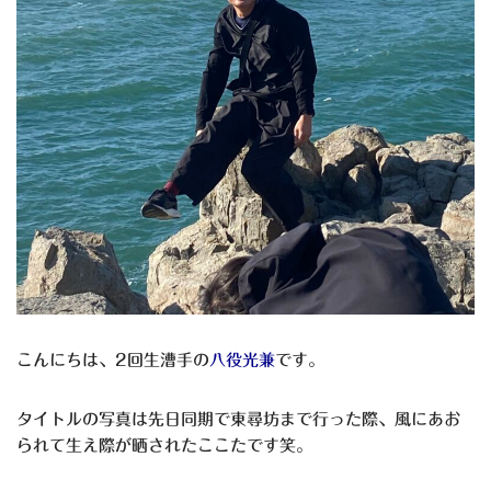
こんにちは、2回生漕手の
八役光兼
です。
タイトルの写真は先日同期で東尋坊まで行った際、風にあお
られて生え際が晒されたここたです笑。