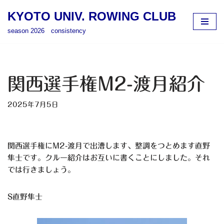
KYOTO UNIV. ROWING CLUB
コ
season 2026 consistency
ン
テ
ン
ツ
関西選手権M2-渡月紹介
へ
ス
2025年7月5日
キ
ッ
プ
関西選手権にM2-渡月で出漕します、整調をつとめます直野
隼士です。クルー紹介はお互いに書くことにしました。それ
では行きましょう。
S直野隼士