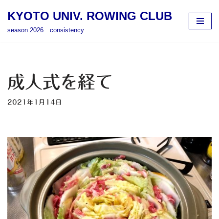
KYOTO UNIV. ROWING CLUB
コ
season 2026 consistency
ン
テ
ン
ツ
成人式を経て
へ
ス
2021年1月14日
キ
ッ
プ