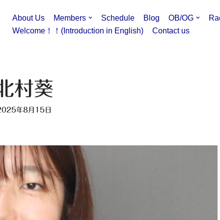
About Us
Members
Schedule
Blog
OB/OG
Ra
Welcome！！(Introduction in English)
Contact us
北村葵
2025年8月15日