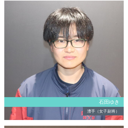
石田ゆき
漕手（女子副将）