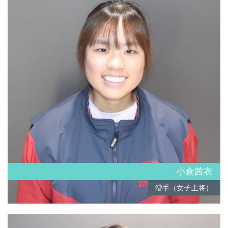
小倉茜衣
漕手（女子主将）