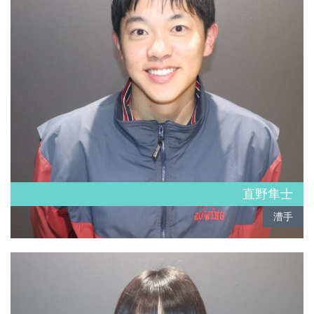
直野隼士
漕手