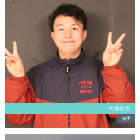
大隈裕太
漕手