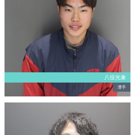
八役光兼
漕手