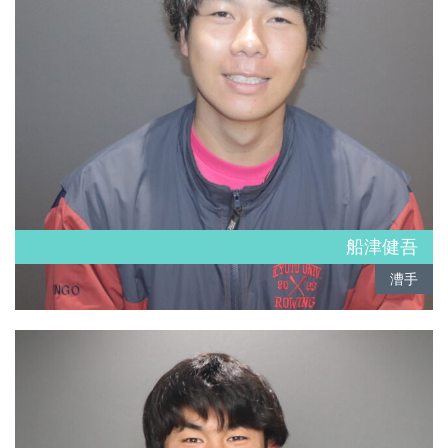
船津健吾
漕手