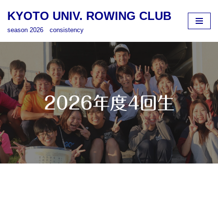
KYOTO UNIV. ROWING CLUB
コ
season 2026 consistency
ン
テ
ン
ツ
へ
ス
2026年度4回生
キ
ッ
プ