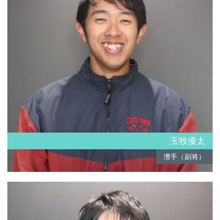
玉牧優太
漕手（副将）