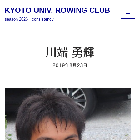
KYOTO UNIV. ROWING CLUB
コ
season 2026 consistency
ン
テ
ン
ツ
川端 勇輝
へ
ス
2019年8月23日
キ
ッ
プ