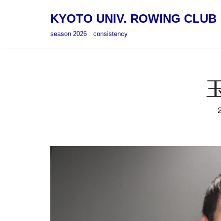
KYOTO UNIV. ROWING CLUB
コ
season 2026 consistency
ン
テ
ン
ツ
へ
ス
キ
ッ
プ