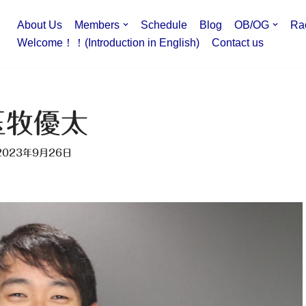
About Us
Members
Schedule
Blog
OB/OG
Ra
Welcome！！(Introduction in English)
Contact us
玉牧優太
2023年9月26日