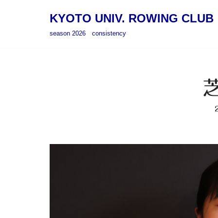
KYOTO UNIV. ROWING CLUB
コ
season 2026 consistency
ン
テ
ン
ツ
へ
ス
キ
ッ
プ