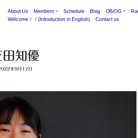
About Us
Members
Schedule
Blog
OB/OG
Ra
Welcome！！(Introduction in English)
Contact us
芝田知優
2022年9月17日