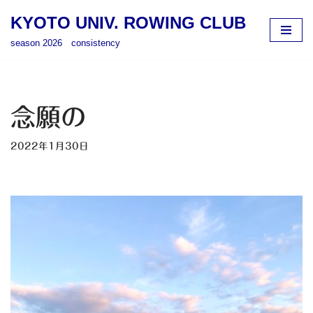
KYOTO UNIV. ROWING CLUB
コ
season 2026 consistency
ン
テ
ン
ツ
念願の
へ
ス
2022年1月30日
キ
ッ
プ