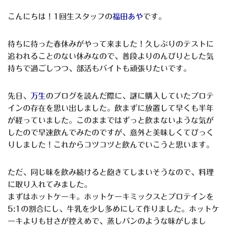
こんにちは！
1
回生スタッフの
福田あや
です。
待ちに待った春休みがやって来ました！久しぶりのテストに
追われることのない休みなので、普段よりのんびりとした気
持ちで過ごしつつ、部活もバイトも頑張りたいです。
先日、
万生
のブログを読んだ際に、謎に購入していたプロテ
インの存在を思い出しました。飲まずに放置して早くも半年
が経っていました。このままではずっと飲まないような気が
したので早速飲んでみたのですが、意外と美味しくてびっく
りしました！これからコツコツと飲んでいこうと思います。
ただ、同じ味を飲み続けると飽きてしまいそうなので、料理
に取り入れてみました。
まずはホットケーキ。ホットケーキミックスとプロテインを
5:1
の割合にし、牛乳を少し多めにして作りました。ホットケ
ーキよりも甘さが控えめで、蒸しパンのような味がしまし