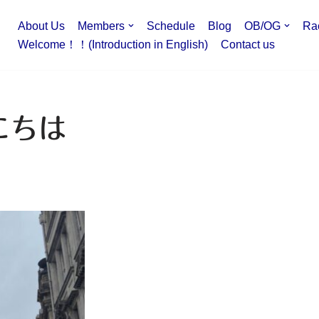
About Us
Members
Schedule
Blog
OB/OG
Ra
Welcome！！(Introduction in English)
Contact us
にちは