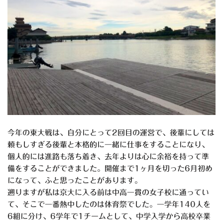
今年の東大戦は、自分にとって2回目の運営で、後輩にしては
頼もしすぎる後輩と本格的に一緒に仕事をすることになり、
個人的には進路も落ち着き、去年よりは心に余裕を持って準
備をすることができました。開催まで
1
ヶ月を切った
6
月初め
になって、ふと思ったことがあります。
遡りますが私は京大に入る前は中高一貫の女子校に通ってい
て、そこで一番熱中したのは体育祭でした。一学年
140
人を
6
組に分け、
6
学年で
1
チームとして、中学入学から高校卒業