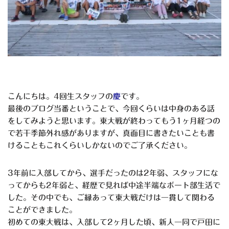
こんにちは。
4
回生スタッフの
慶
です。
最後のブログ当番ということで、今回くらいは中身のある話
をしてみようと思います。東大戦が終わってもう
1
ヶ月経つの
で若干季節外れ感がありますが、真面目に書きたいことも書
けることもこれくらいしかないのでご了承ください。
3年前に入部してから、選手だったのは
2
年弱、スタッフにな
ってからも2年弱
と、経歴で見れば中途半端なボート部生活で
した。その中でも、ご縁あって東大戦だけは一貫して関わる
ことができました。
初めての東大戦は、入部して
2
ヶ月した頃、新人一同で戸田に