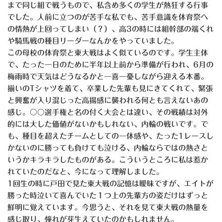
まで同じ組で戦うもので、私含め多くの学生が熱狂する行事
でした。人前に立つのが苦手な私でも、苦手意識を体育祭へ
の情熱が上回ってしまい（？）、高
3
の時には組幹部の端くれ
や騎馬戦の種目リーダーなんかをやっていました。
この母校の体育祭と東大戦はよく似ているのです。学生主体
で、たった一日のために半年以上前から準備が行われ、
6
月の
梅雨時で天気はどうなるかと一喜一憂しながら迎える本番。
揃いの
T
シャツを着て、卒業した先輩も見にきてくれて、緊張
と興奮が入り混じった高揚感に襲われる何とも言えないあの
感じ。〇〇選手権と名の付く大会とは違い、その戦績は対外
的には大した価値がないかもしれない、内輪の戦いです。で
も、種目を超えたチームとしての一体感や、たった
1
レースし
かないのに勝っても負けても泣ける、内輪ならではの熱さと
いうかキラキラしたものがある。こういうところに私は惹か
れていたのだなと、今になって理解しました。
1
回生の時に戸田で見た東大戦の記憶は曖昧ですが、エイトが
勝った時泣いて喜んでいた１つ上の先輩方の姿だけはずっと
鮮明に覚えています。今思うと、それを見て東大戦の熱量を
感じ取り、憧れが芽生えていたのかもしれません。