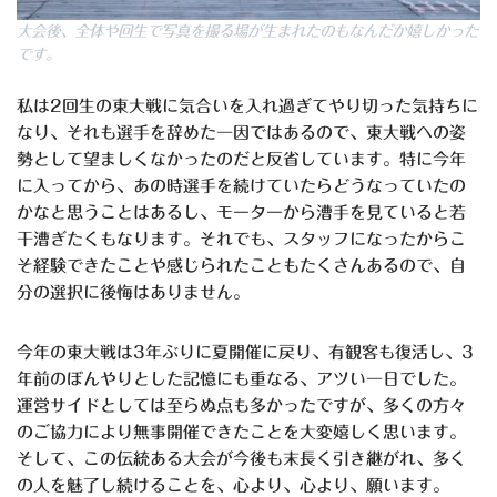
大会後、全体や回生で写真を撮る場が生まれたのもなんだか嬉しかった
です。
私は
2
回生の東大戦に気合いを入れ過ぎてやり切った気持ちに
なり、それも選手を辞めた一因ではあるので、東大戦への姿
勢として望ましくなかったのだと反省しています。特に今年
に入ってから、あの時選手を続けていたらどうなっていたの
かなと思うことはあるし、モーターから漕手を見ていると若
干漕ぎたくもなります。それでも、スタッフになったからこ
そ経験できたことや感じられたこともたくさんあるので、自
分の選択に後悔はありません。
今年の東大戦は
3
年ぶりに夏開催に戻り、有観客も復活し、
3
年前のぼんやりとした記憶にも重なる、アツい一日でした。
運営サイドとしては至らぬ点も多かったですが、多くの方々
のご協力により無事開催できたことを大変嬉しく思います。
そして、この伝統ある大会が今後も末長く引き継がれ、多く
の人を魅了し続けることを、心より、心より、願います。