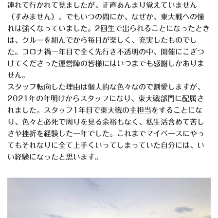
連れて行かれて見ましたが、正直あんまり覚えていません
（すみません）。でもいつの間にか、なぜか、東大戦への憧
れは強くなっていました。
2
回生で出られることになったとき
は、クルーを組んでから毎日が楽しく、充実したものでし
た。コロナ禍一年目で全く先行き不透明の中、開催にこぎつ
けてくださった運営陣の皆様にはいつまでも感謝しかありま
せん。
スタッフ転向した理由は個人的な色々なので割愛しますが、
2021
年の年明けからスタッフになり、東大戦部門に配属さ
れました。スタッフ
1
年目で東大戦の主担当をすることにな
り、色々と必死で周りを見る余裕もなく、私生活含めて苦し
さや挫折を経験した一年でした。これまでマイペースにやっ
てもそれなりに全て上手くいってしまっていた自分には、い
い経験になったと思います。