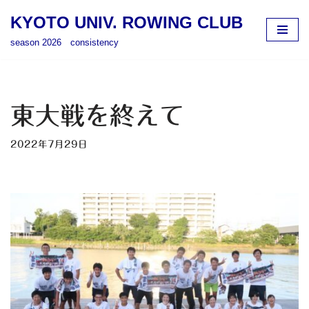
KYOTO UNIV. ROWING CLUB
コ
season 2026 consistency
ン
テ
ン
ツ
東大戦を終えて
へ
ス
2022年7月29日
キ
ッ
プ