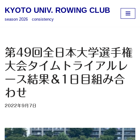
KYOTO UNIV. ROWING CLUB
コ
season 2026 consistency
ン
テ
ン
ツ
第49回全日本大学選手権
へ
ス
大会タイムトライアルレ
キ
ース結果＆1日目組み合
ッ
プ
わせ
2022年9月7日