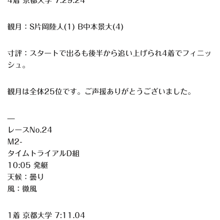
4着 京都大学 7:29.24
観月：S片岡陸人(1) B中本景大(4)
寸評：スタートで出るも後半から追い上げられ4着でフィニッ
シュ。
観月は全体25位です。ご声援ありがとうございました。
—
レースNo.24
M2-
タイムトライアルD組
10:05 発艇
天候：曇り
風：微風
1着 京都大学 7:11.04