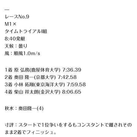
—
レースNo.9
M1×
タイムトライアルI組
8:40発艇
天候：曇り
風：順風1.0m/s
1着 原 弘務(鹿屋体育大学) 7:36.39
2着 奥田 隆一(京都大学) 7:42.58
3着 小林 拓翔(東京海洋大学) 7:59.58
4着 柴山 祥太朗(金沢大学) 8:06.65
秋水：奥田隆一(4)
寸評：スタートで1位争いをするもコンスタントで離されその
まま2着でフィニッシュ。