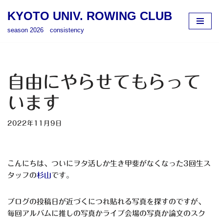
KYOTO UNIV. ROWING CLUB
コ
season 2026 consistency
ン
テ
ン
ツ
自由にやらせてもらって
へ
ス
います
キ
ッ
2022年11月9日
プ
こんにちは、ついにヲタ活しか生き甲斐がなくなった3回生ス
タッフの
杉山
です。
ブログの投稿日が近づくにつれ貼れる写真を探すのですが、
毎回アルバムに推しの写真かライブ会場の写真か論文のスク