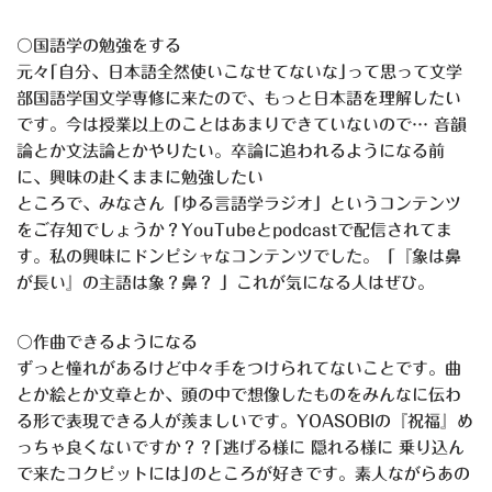
〇国語学の勉強をする
元々｢自分、日本語全然使いこなせてないな｣って思って文学
部国語学国文学専修に来たので、もっと日本語を理解したい
です。今は授業以上のことはあまりできていないので… 音韻
論とか文法論とかやりたい。卒論に追われるようになる前
に、興味の赴くままに勉強したい
ところで、みなさん「ゆる言語学ラジオ」というコンテンツ
をご存知でしょうか？YouTubeとpodcastで配信されてま
す。私の興味にドンピシャなコンテンツでした。「『象は鼻
が長い』の主語は象？鼻？ 」これが気になる人はぜひ。
〇作曲できるようになる
ずっと憧れがあるけど中々手をつけられてないことです。曲
とか絵とか文章とか、頭の中で想像したものをみんなに伝わ
る形で表現できる人が羨ましいです。YOASOBIの『祝福』め
っちゃ良くないですか？？｢逃げる様に 隠れる様に 乗り込ん
で来たコクピットには｣のところが好きです。素人ながらあの