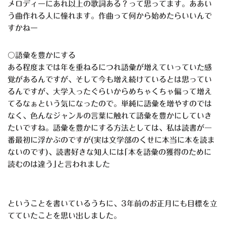
メロディーにあれ以上の歌詞ある？って思ってます。ああい
う曲作れる人に憧れます。作曲って何から始めたらいいんで
すかねー
〇語彙を豊かにする
ある程度までは年を重ねるにつれ語彙が増えていっていた感
覚があるんですが、そして今も増え続けているとは思ってい
るんですが、大学入ったぐらいからめちゃくちゃ偏って増え
てるなぁという気になったので。単純に語彙を増やすのでは
なく、色んなジャンルの言葉に触れて語彙を豊かにしていき
たいですね。語彙を豊かにする方法としては、私は読書が一
番最初に浮かぶのですが(実は文学部のくせに本当に本を読ま
ないのです)、読書好きな知人には｢本を語彙の獲得のために
読むのは違う｣と言われました
ということを書いているうちに、3年前のお正月にも目標を立
てていたことを思い出しました。