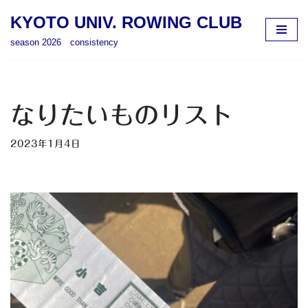
KYOTO UNIV. ROWING CLUB
コ
season 2026 consistency
ン
テ
ン
ツ
なりたいものリスト
へ
ス
2023年1月4日
キ
ッ
プ