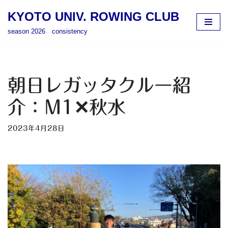
KYOTO UNIV. ROWING CLUB
コ
season 2026 consistency
ン
テ
ン
ツ
朝日レガッタクルー紹
へ
ス
介：M1✕秋水
キ
ッ
2023年4月28日
プ