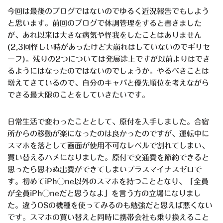
今回は最後のブログではないのでゆるく近況報告でもしよう
と思います。前回のブログで体調管理をすると書きました
が、あれ以来は大きな病気や怪我をしたことはありません
(2,3回怪しい時があったけど大崩れはしていないのでギリセ
ーフ)。残りの2つについては発展途上ですが以前よりはでき
るようにはなったのではないのでしょうか。やるべきことは
増えてきているので、自分のキャパと優先順位を考えながら
できる最大限のことをしていきたいです。
日常生活で変わったこととして、原付を入手しました。合宿
所
からの
移動が楽になったのは良かったのですが、運転中に
スマホを落として画面が使用不可なレベルで割れてしまい、
買い替えるハメになりました。原付で交通費を節約できると
思ったら思わぬ出費ができてしまいプラスマイナスゼロで
す。初めてiPh◯ne以外のスマホを持つこととなり、「全員
が全員iPh◯neだと思うなよ」を言う方の立場になりまし
た。違うOSの機種を使ってみるのも勉強だと思えば悪くない
です。スマホの買い替えと同時に携帯会社も乗り換えること