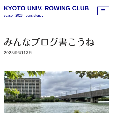
KYOTO UNIV. ROWING CLUB
コ
season 2026 consistency
ン
テ
ン
ツ
みんなブログ書こうね
へ
ス
2023年6月13日
キ
ッ
プ