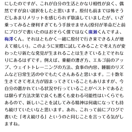
にしたのですが、これが自分の生活とかなり相性が良く、偶
然ですが良い選択をしたと思います。原付も前までは怖そう
だしあまりメリットを感じられず敬遠していましたが、いざ
乗ってみると便利すぎてもう手放せません(原付が革命だと前
にブログで書いたのはおそらく僕ではなく
廣瀬
くんですよ、
梅澤
くん。それはともかく一緒に原付で行き来できる人が増
えて嬉しい)。このように実際に試してみることで考え方が変
わったり新たな発見が生まれることは生きている上でそれな
りにあるはずです。例えば、乗艇の漕ぎ方、エルゴ前のアッ
プ、ウェイトトレーニングの方法、食事の内容、睡眠のリズ
ムなど日常生活の中でもたくさんあると思います。二十数年
生きてきて考え方が固まってきていることもありますが、今
自分の置かれている状況や行っていることがベストであると
は限らず方法次第で良くも悪くも変わる可能性はいくらでも
あるので、新しいことを試してみる精神は何歳になっても持
ち続けていたいなと思います。あれ、これって前にブログで
書いた「考え続ける」というのと同じことを言ってる気がし
ますね。