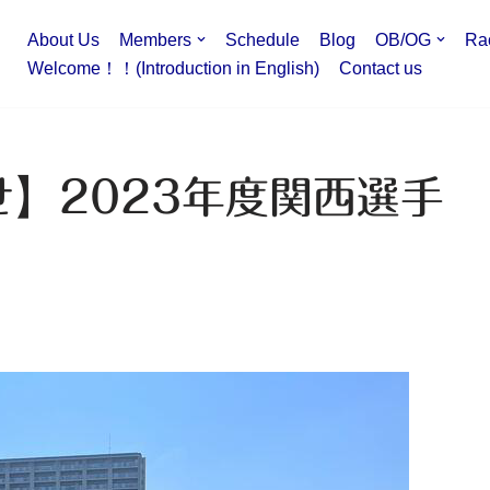
About Us
Members
Schedule
Blog
OB/OG
Ra
Welcome！！(Introduction in English)
Contact us
】2023年度関西選手
目