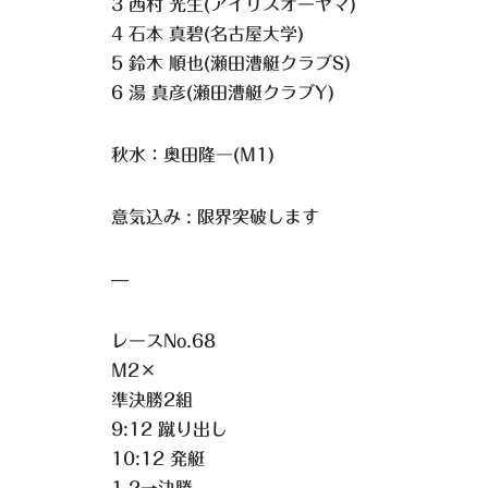
3 西村 光生(アイリスオーヤマ)
4 石本 真碧(名古屋大学)
5 鈴木 順也(瀬田漕艇クラブS)
6 湯 真彦(瀬田漕艇クラブY)
秋水：奥田隆一(M1)
意気込み : 限界突破します
—
レースNo.68
M2×
準決勝2組
9:12 蹴り出し
10:12 発艇