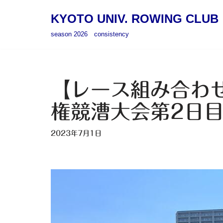
KYOTO UNIV. ROWING CLUB
コ
season 2026 consistency
ン
テ
ン
ツ
【レース組み合わせ
へ
権競漕大会第2日
ス
キ
2023年7月1日
ッ
プ