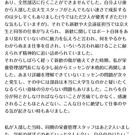
あり、全然部活に行くことができませんでした。自分より後
から入部した京大生スタッフがとんでもない速さで成長する
のは少し辛くもありました(今ではただ2人が優秀すぎただけ
な気もしていますが)。それでも新歓や大会遠征担当では京大
生と同等の仕事が与えられ、 新歓に関してはボート自体をあ
まり見れていないのに魅力を伝えろと言われ、何をやるかも
わからぬまま仕事を任され、いろいろ言われ続けることに耐
えられず精神的に追い詰められていました。
それからしばらく経って新歓の傷が癒えてきた時期、私が栄
養管理部門長になる少し前からエッセンが本格的に再開しま
した。あまり詳細を理解できていないエッセンの問題が次々
と発生し、その中には部員は本当に大学生なのかと疑いたく
なるくらい意味の分からない問題もありました。これらを自
分が何とかしなければならないことが苦痛でしかなく、感謝
されることもほとんどない、こんな日々に絶望して仕事のや
る気が起きない時もありました。
私が入部した当時、同期の栄養管理スタッフはあと2人いまし
た。学校や就活でやめていった2人と会い、自分のやりたいこ