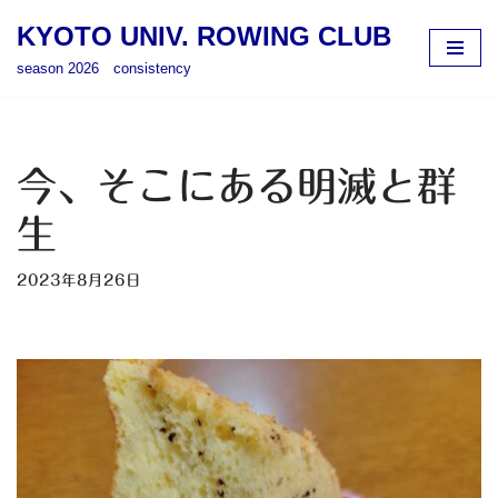
KYOTO UNIV. ROWING CLUB
コ
season 2026 consistency
ン
テ
ン
ツ
今、そこにある明滅と群
へ
ス
生
キ
ッ
2023年8月26日
プ