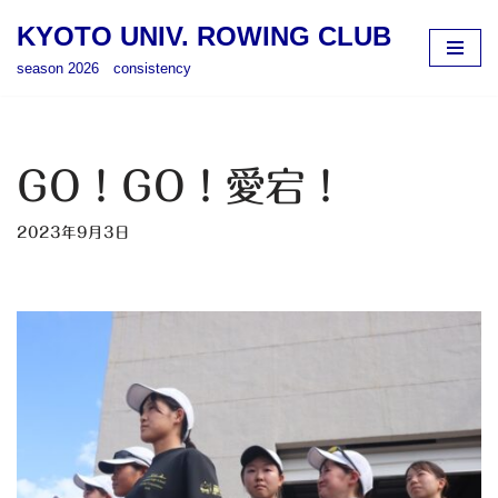
KYOTO UNIV. ROWING CLUB
コ
season 2026 consistency
ン
テ
ン
ツ
GO！GO！愛宕！
へ
ス
2023年9月3日
キ
ッ
プ