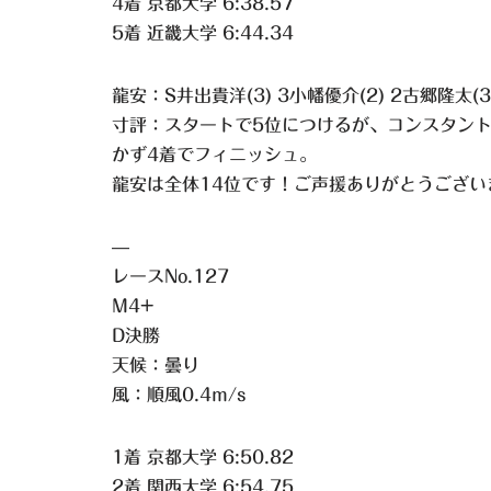
4着 京都大学 6:38.57
5着 近畿大学 6:44.34
龍安：S井出貴洋(3) 3小幡優介(2) 2古郷隆太(3
寸評：スタートで5位につけるが、コンスタン
かず4着でフィニッシュ。
龍安は全体14位です！ご声援ありがとうござい
—
レースNo.127
M4+
D決勝
天候：曇り
風：順風0.4m/s
1着 京都大学 6:50.82
2着 関西大学 6:54.75