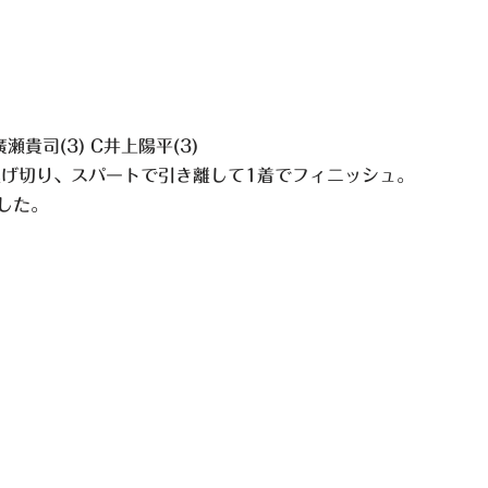
廣瀬貴司(3) C井上陽平(3)
逃げ切り、スパートで引き離して1着でフィニッシュ。
した。