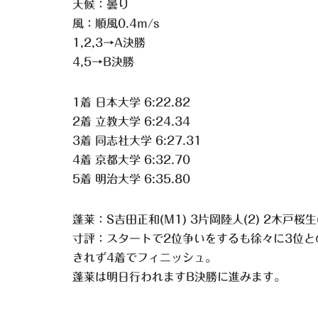
天候：曇り
風：順風0.4m/s
1,2,3→A決勝
4,5→B決勝
1着 日本大学 6:22.82
2着 立教大学 6:24.34
3着 同志社大学 6:27.31
4着 京都大学 6:32.70
5着 明治大学 6:35.80
蓬莱：S吉田正和(M1) 3片岡陸人(2) 2木戸桜生(
寸評：スタートで2位争いをするも徐々に3位
きれず4着でフィニッシュ。
蓬莱は明日行われますB決勝に進みます。