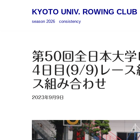
KYOTO UNIV. ROWING CLUB
コ
season 2026 consistency
ン
テ
ン
ツ
第50回全日本大
へ
4日目(9/9)レース
ス
キ
ス組み合わせ
ッ
プ
2023年9月9日