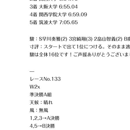
3着 大阪大学 6:55.04
4着 関西学院大学 6:59.09
5着 筑波大学 7:05.65
駿：S早川奏雅(2) 3宮崎翔(3) 2畠山智義(2) B
寸評：スタートで出て1位につける。そのまま
駿は全体16位です！ご声援ありがとうございま
—
レースNo.133
W2x
準決勝A組
天候：晴れ
風：無風
1,2,3→A決勝
4,5→B決勝