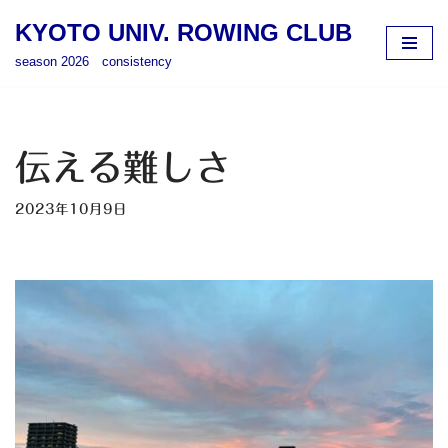
KYOTO UNIV. ROWING CLUB
コ
season 2026 consistency
ン
テ
ン
ツ
伝える難しさ
へ
ス
2023年10月9日
キ
ッ
プ