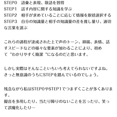
STEP0
語彙と表現、敬語を習得
STEP1
話す内容に関する知識を学ぶ
STEP2
相手が求めていることに応じて情報を取捨選択する
STEP3
自分の知識量と相手の知識量の差を推し量り、適切
な言葉を選ぶ
これらの過程が達成された上で声のトーン、抑揚、表情、話
すスピードなどの様々な要素が加わることにより、初め
て
“
わかりやすく簡潔
“
になるのだと思います。
しかし実際はそんなこといちいち考えてられないですよね。
きっと無意識のうちに
STEP
を踏んでいるのでしょう。
残念ながら私は
STEP0
や
STEP1
でつまずくことが多くありま
す。
擬音を多用したり、当たり障りのないことを言ったり、笑っ
て誤魔化したり
…