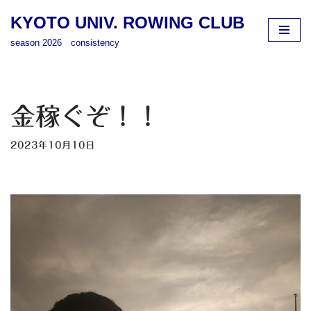
KYOTO UNIV. ROWING CLUB
コ
season 2026 consistency
ン
テ
ン
ツ
金稼ぐぞ！！
へ
ス
2023年10月10日
キ
ッ
プ