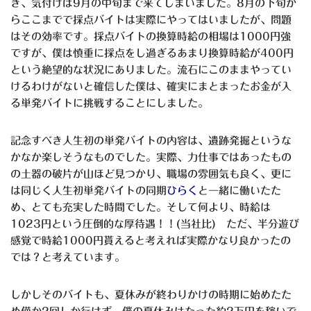
き、気付けば9月の中旬まで来てしまいました。8月の下旬か
らここまでで採点バイトは実際にやってはいましたが、問題
はその効率です。採点バイトの換算時給の相場は1000円強
ですが、僕は慎重に採点をし過ぎるあまり換算時給が400円
という絶望的な状況にありました。流石にこのままやってい
けるわけがないと確信した僕は、確実にまとまったお金が入
る単発バイトに挑戦することにしました。
記念すべき人生初の単発バイトの内容は、遺跡発掘というな
かなか楽しそうなものでした。実際、力仕事ではあったもの
の土器の破片が山ほど見つかり、職場の雰囲気も良く、更に
は同じく人生初単発バイトの同期
ひらく
と一緒に働いたた
め、とても充実した時間でした。そして何より、時給は
1023円という圧倒的な厚待遇！！(当社比) ただ、半分遊び
感覚で時給1000円貰えると考えれば実際かなり良かったの
では？と考えています。
しかしそのバイトも、夏休みが終わりかけの時期に始めたた