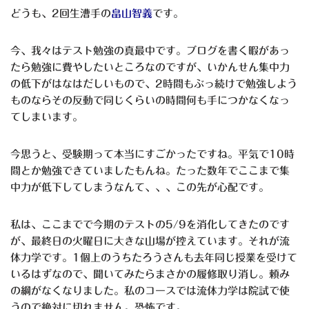
どうも、2回生漕手の
畠山智義
です。
今、我々はテスト勉強の真最中です。ブログを書く暇があっ
たら勉強に費やしたいところなのですが、いかんせん集中力
の低下がはなはだしいもので、2時間もぶっ続けで勉強しよう
ものならその反動で同じくらいの時間何も手につかなくなっ
てしまいます。
今思うと、受験期って本当にすごかったですね。平気で10時
間とか勉強できていましたもんね。たった数年でここまで集
中力が低下してしまうなんて、、、この先が心配です。
私は、ここまでで今期のテストの5/9を消化してきたのです
が、最終日の火曜日に大きな山場が控えています。それが流
体力学です。1個上のうちたろうさんも去年同じ授業を受けて
いるはずなので、聞いてみたらまさかの履修取り消し。頼み
の綱がなくなりました。私のコースでは流体力学は院試で使
うので絶対に切れません。恐怖です。