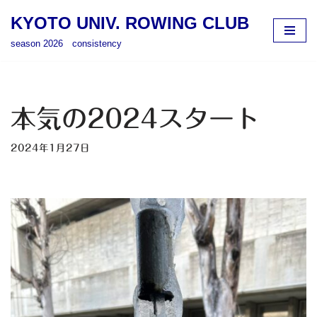
KYOTO UNIV. ROWING CLUB
コ
season 2026 consistency
ン
テ
ン
ツ
本気の2024スタート
へ
ス
2024年1月27日
キ
ッ
プ