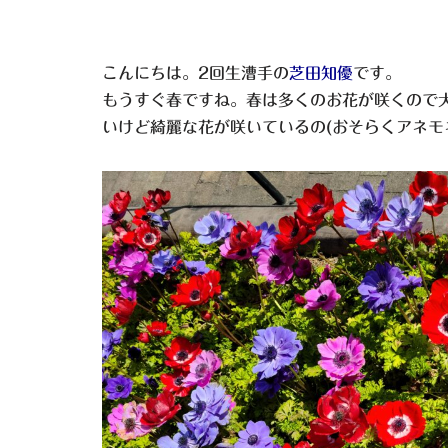
こんにちは。2回生漕手の
芝田知優
です。
もうすぐ春ですね。春は多くのお花が咲くので
いけど綺麗な花が咲いているの(おそらくアネモ