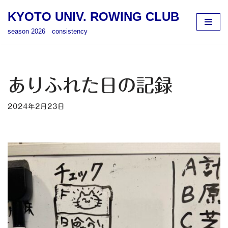
KYOTO UNIV. ROWING CLUB
コ
season 2026 consistency
ン
テ
ン
ツ
ありふれた日の記録
へ
ス
2024年2月23日
キ
ッ
プ