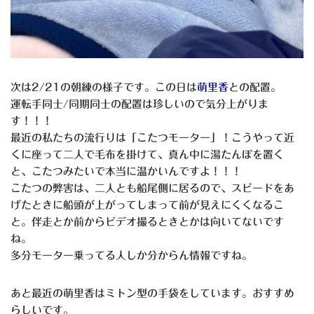
次は2/21の朝練の様子です。この日は
萌里香
との配置。
運転手同士/同期同士の配置は珍しいので気分上がりま
す！！！
最近の私たちの流行りは「こたつモーター」！こうやって近
くに座って二人で毛布を掛けて、真ん中に湯たんぽを置く
と、こたつみたいで本当に温かいんですよ！！！
こたつの弊害は、二人とも船尾側に居るので、スピードをあ
げたときに船頭が上がってしまって前が見えにくくなるこ
と。伴走とか前からビデオ撮るときとかは向いてないです
ね。
多分モーター乗ってる人しか分からん情報ですね。
あと最近の萌里香はミトン型の手袋をしています。おすすめ
らしいです。