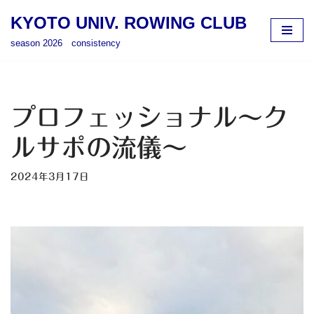
KYOTO UNIV. ROWING CLUB
コ
season 2026 consistency
ン
テ
ン
ツ
プロフェッショナル～ク
へ
ス
ルサポの流儀～
キ
ッ
2024年3月17日
プ