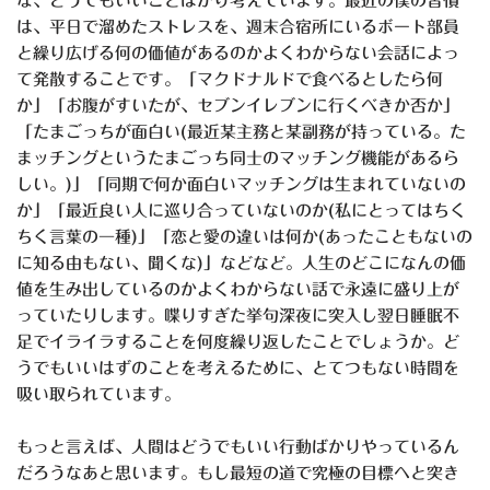
な、どうでもいいことばかり考えています。最近の僕の習慣
は、平日で溜めたストレスを、週末合宿所にいるボート部員
と繰り広げる何の価値があるのかよくわからない会話によっ
て発散することです。「マクドナルドで食べるとしたら何
か」「お腹がすいたが、セブンイレブンに行くべきか否か」
「たまごっちが面白い(最近某主務と某副務が持っている。た
まッチングというたまごっち同士のマッチング機能があるら
しい。)」「同期で何か面白いマッチングは生まれていないの
か」「最近良い人に巡り合っていないのか(私にとってはちく
ちく言葉の一種)」「恋と愛の違いは何か(あったこともないの
に知る由もない、聞くな)」などなど。人生のどこになんの価
値を生み出しているのかよくわからない話で永遠に盛り上が
っていたりします。喋りすぎた挙句深夜に突入し翌日睡眠不
足でイライラすることを何度繰り返したことでしょうか。ど
うでもいいはずのことを考えるために、とてつもない時間を
吸い取られています。
もっと言えば、人間はどうでもいい行動ばかりやっているん
だろうなあと思います。もし最短の道で究極の目標へと突き