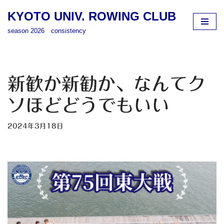
KYOTO UNIV. ROWING CLUB
コ
season 2026 consistency
ン
テ
ン
ツ
新歓か新勧か、なんてク
へ
ス
ソほどどうでもいい
キ
ッ
2024年3月18日
プ