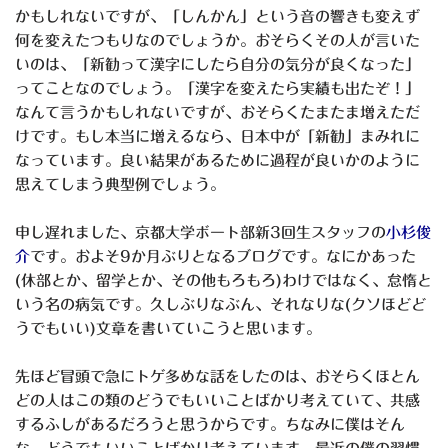
かもしれないですが、「しんかん」という音の響きも変えず
何を変えたつもりなのでしょうか。おそらくその人が言いた
いのは、「新勧って漢字にしたら自分の気分が良くなった」
ってことなのでしょう。「漢字を変えたら実績も出たぞ！」
なんて言うかもしれないですが、おそらくたまたま増えただ
けです。もし本当に増えるなら、日本中が「新勧」まみれに
なっています。良い結果があるために過程が良いかのように
思えてしまう典型例でしょう。
申し遅れました、京都大学ボート部新3回生スタッフの
小杉俊
介
です。およそ9か月ぶりとなるブログです。なにかあった
(休部とか、留学とか、その他もろもろ)わけではなく、怠惰と
いう名の病気です。久しぶりなぶん、それなりな(クソほどど
うでもいい)文章を書いていこうと思います。
先ほど冒頭で急にトゲ多めな話をしたのは、おそらくほとん
どの人はこの類のどうでもいいことばかり考えていて、共感
するふしがあるだろうと思うからです。ちなみに僕はそん