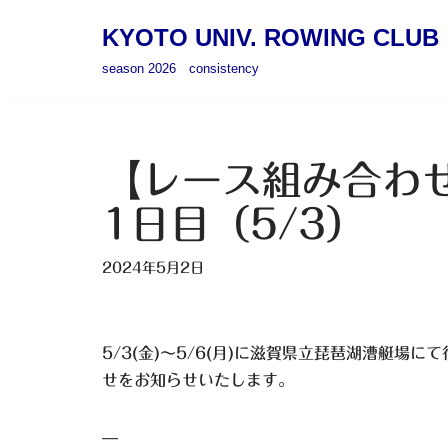
KYOTO UNIV. ROWING CLUB
コ
season 2026 consistency
ン
テ
ン
ツ
【レース組み合わ
へ
1日目（5/3）
ス
キ
2024年5月2日
ッ
プ
5/3(金)〜5/6(月)に滋賀県立琵琶湖漕艇場
せをお知らせいたします。
—