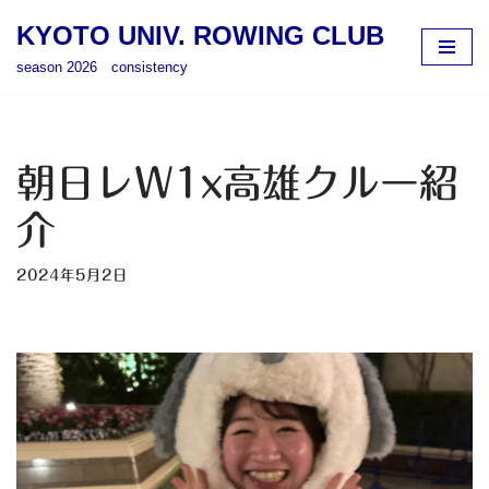
KYOTO UNIV. ROWING CLUB
コ
season 2026 consistency
ン
テ
ン
ツ
朝日レW1x高雄クルー紹
へ
ス
介
キ
ッ
2024年5月2日
プ