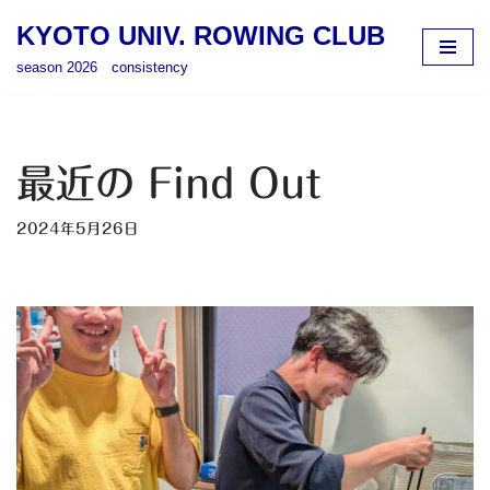
KYOTO UNIV. ROWING CLUB
コ
season 2026 consistency
ン
テ
ン
ツ
最近の Find Out
へ
ス
2024年5月26日
キ
ッ
プ