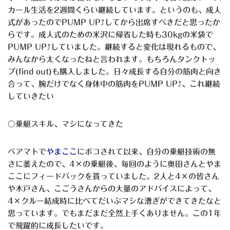
カール生活を2週間くらい継続しています。というのも、成人
式があったのでPUMP UP⤴してから出席すべきだと思ったか
らです。成人式のための米沢に帰省した時も30kgの米袋で
PUMP UP⤴していました。継続すると変化は現れるもので、
みんなから太くなったねと言われます。もちろんタンクトッ
プ(find out)も購入しました。日々成長する自分の筋肉と向き
合って、腕だけでなく身体中の筋肉をPUMP UP⤴、これ継続
していきたい
〇乗艇スキル、マシになってきた
ペアマトで
やまここ
にボコされて以来、自分の乗艇技術の無
さに萎えたので、4×の乗艇後、毎回のように奥田さんとやま
ここにフィードバックを貰っていました。2人と4×の皆さん
や木戸さん、こごうさんからの大量のアドバイスによって、
4×クルー結成時に比べてだいぶマシな漕ぎができてきたなと
思っています。でもまだまだ全然上手くありません。この1年
で飛躍的に成長したいです。