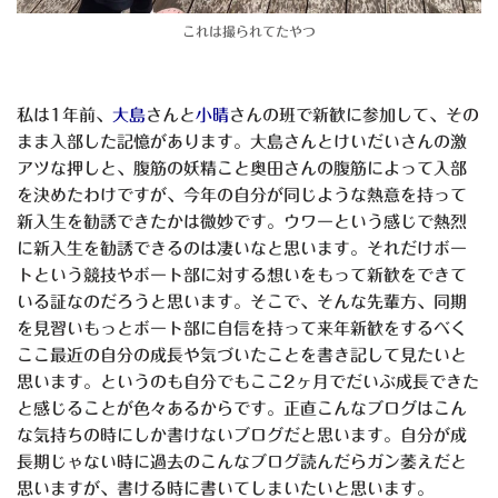
これは撮られてたやつ
私は1年前、
大島
さんと
小晴
さんの班で新歓に参加して、その
まま入部した記憶があります。大島さんとけいだいさんの激
アツな押しと、腹筋の妖精こと奥田さんの腹筋によって入部
を決めたわけですが、今年の自分が同じような熱意を持って
新入生を勧誘できたかは微妙です。ウワーという感じで熱烈
に新入生を勧誘できるのは凄いなと思います。それだけボー
トという競技やボート部に対する想いをもって新歓をできて
いる証なのだろうと思います。そこで、そんな先輩方、同期
を見習いもっとボート部に自信を持って来年新歓をするべく
ここ最近の自分の成長や気づいたことを書き記して見たいと
思います。というのも自分でもここ2ヶ月でだいぶ成長できた
と感じることが色々あるからです。正直こんなブログはこん
な気持ちの時にしか書けないブログだと思います。自分が成
長期じゃない時に過去のこんなブログ読んだらガン萎えだと
思いますが、書ける時に書いてしまいたいと思います。