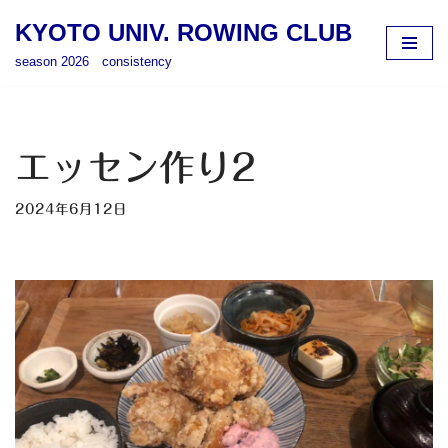
KYOTO UNIV. ROWING CLUB
コ
season 2026 consistency
ン
テ
ン
ツ
エッセン作り2
へ
ス
2024年6月12日
キ
ッ
プ