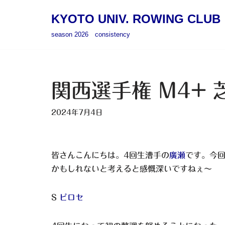
KYOTO UNIV. ROWING CLUB
コ
season 2026 consistency
ン
テ
ン
ツ
関西選手権 M4+ 
へ
ス
2024年7月4日
キ
ッ
プ
皆さんこんにちは。4回生漕手の
廣瀬
です。今
かもしれないと考えると感慨深いですねぇ～
S
ピロセ