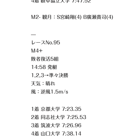
4着 岐阜協立大学 7:47.52
M2- 観月：S宮崎翔(4) B廣瀬貴司(4)
—
レースNo.95
M4+
敗者復活5組
14:58 発艇
1,2,3→準々決勝
天気：晴れ
風：逆風1.5m/s
1着 京都大学 7:23.35
2着 同志社大学 7:25.53
3着 筑波大学 7:26.96
4着 山口大学 7:38.14