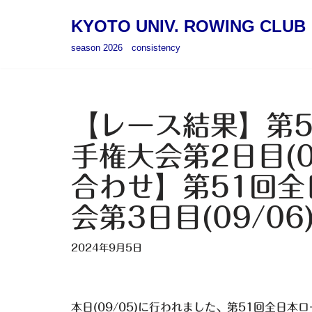
KYOTO UNIV. ROWING CLUB
コ
season 2026 consistency
ン
テ
ン
ツ
【レース結果】第
へ
手権大会第2日目(0
ス
キ
合わせ】第51回
ッ
プ
会第3日目(09/06
2024年9月5日
本日(09/05)に行われました、第51回全日