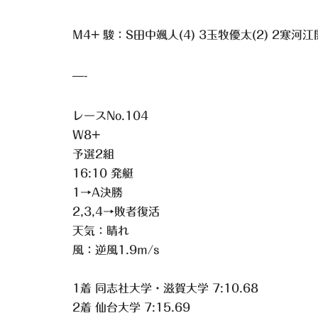
M4+ 駿：S田中颯人(4) 3玉牧優太(2) 2寒河江開
—-
レースNo.104
W8+
予選2組
16:10 発艇
1→A決勝
2,3,4→敗者復活
天気：晴れ
風：逆風1.9m/s
1着 同志社大学・滋賀大学 7:10.68
2着 仙台大学 7:15.69