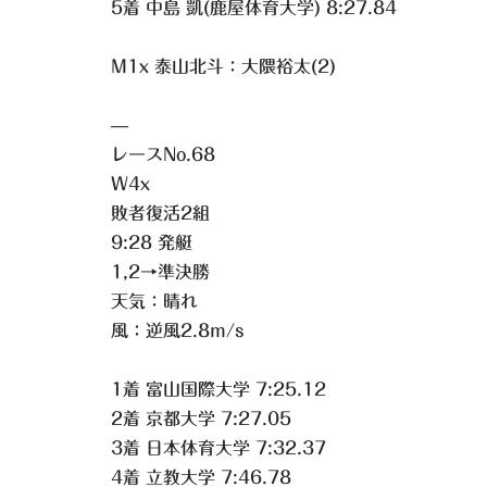
5着 中島 凱(鹿屋体育大学) 8:27.84
M1x 泰山北斗：大隈裕太(2)
—
レースNo.68
W4x
敗者復活2組
9:28 発艇
1,2→準決勝
天気：晴れ
風：逆風2.8m/s
1着 富山国際大学 7:25.12
2着 京都大学 7:27.05
3着 日本体育大学 7:32.37
4着 立教大学 7:46.78