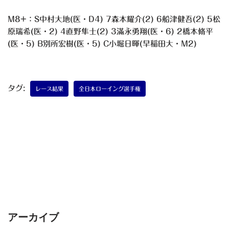
M8+：S中村大地(医・D4) 7森本耀介(2) 6船津健吾(2) 5松
原瑞希(医・2) 4直野隼士(2) 3滿永勇翔(医・6) 2橋本脩平
(医・5) B別所宏樹(医・5) C小堀日暉(早稲田大・M2)
タグ:
レース結果
全日本ローイング選手権
アーカイブ