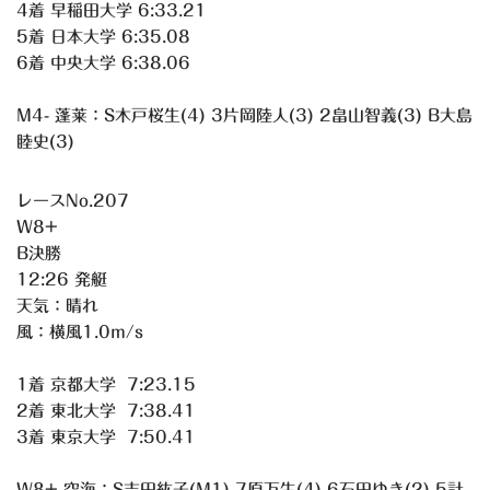
4着 早稲田大学 6:33.21
5着 日本大学 6:35.08
6着 中央大学 6:38.06
M4- 蓬莱：S木戸桜生(4) 3片岡陸人(3) 2畠山智義(3) B大島
睦史(3)
レースNo.207
W8+
B決勝
12:26 発艇
天気：晴れ
風：横風1.0m/s
1着 京都大学 7:23.15
2着 東北大学 7:38.41
3着 東京大学 7:50.41
W8+ 空海：S吉田紘子(M1) 7原万生(4) 6石田ゆき(2) 5計