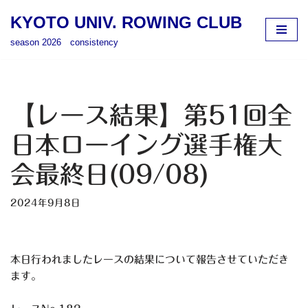
KYOTO UNIV. ROWING CLUB
コ
season 2026 consistency
ン
テ
ン
ツ
【レース結果】第51回全
へ
ス
日本ローイング選手権大
キ
会最終日(09/08)
ッ
プ
2024年9月8日
本日行われましたレースの結果について報告させていただき
ます。