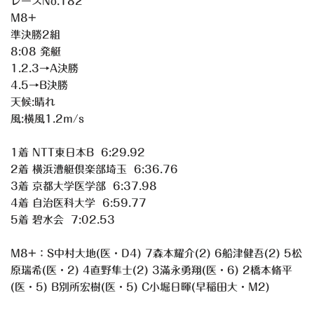
レースNo.182
M8+
準決勝2組
8:08 発艇
1.2.3→A決勝
4.5→B決勝
天候:晴れ
風:横風1.2m/s
1着 NTT東日本B 6:29.92
2着 横浜漕艇倶楽部埼玉 6:36.76
3着 京都大学医学部 6:37.98
4着 自治医科大学 6:59.77
5着 碧水会 7:02.53
M8+：S中村大地(医・D4) 7森本耀介(2) 6船津健吾(2) 5松
原瑞希(医・2) 4直野隼士(2) 3滿永勇翔(医・6) 2橋本脩平
(医・5) B別所宏樹(医・5) C小堀日暉(早稲田大・M2)