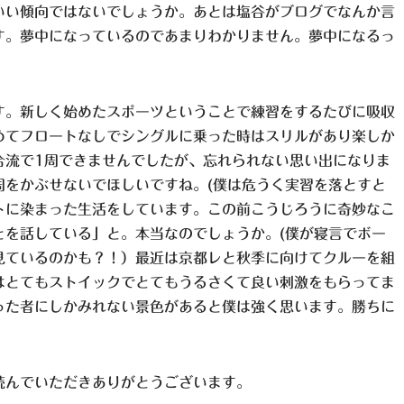
いい傾向ではないでしょうか。あとは塩谷がブログでなんか言
す。夢中になっているのであまりわかりません。夢中になるっ
す。新しく始めたスポーツということで練習をするたびに吸収
めてフロートなしでシングルに乗った時はスリルがあり楽しか
合流で1周できませんでしたが、忘れられない思い出になりま
周をかぶせないでほしいですね。(僕は危うく実習を落とすと
トに染まった生活をしています。この前こうじろうに奇妙なこ
とを話している」と。本当なのでしょうか。(僕が寝言でボー
見ているのかも？！）最近は京都レと秋季に向けてクルーを組
はとてもストイックでとてもうるさくて良い刺激をもらってま
った者にしかみれない景色があると僕は強く思います。勝ちに
読んでいただきありがとうございます。