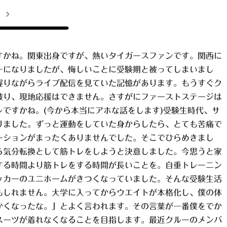
すかね。関東出身ですが、熱いタイガースファンです。関西に
一になりましたが、悔しいことに受験期と被ってしまいまし
握りながらライブ配信を見ていた記憶があります。もうすぐク
被り、現地応援はできません。さすがにファーストステージは
ですかね。(今から本当にアホな話をします)受験生時代、サ
りました。ずっと運動をしていた身からしたら、とても苦痛で
ーションがまったくありませんでした。そこでひらめきまし
ら気分転換として筋トレをしようと決意しました。今思うと家
する時間より筋トレをする時間が長いことを。自重トレーニン
ッカーのユニホームがきつくなっていました。そんな受験生活
もしれません。大学に入ってからウエイトが本格化し、僕の体
かくなったな。」とよく言われます。その言葉が一番僕をでか
スーツが着れなくなることを目指します。最近クルーのメンバ