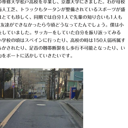
の専修大学松戸高校を卒業し、京都大学にきました。わが母校
面人工芝、トラックもタータンが整備されているスポーツが盛
はとても珍しく、同期では自分1人で先輩の知り合いも1人も
。友達ができなかったら今頃どうなってたんでしょう。僕は小
をしていました。サッカーをしていた自分を振り返ってみる
学校の頃はスペインに行ったり、高校の時は150人弱所属す
らかされたり、足首の靱帯断裂をし歩行不可能となったり、い
力をボートに活かしていきたいです。