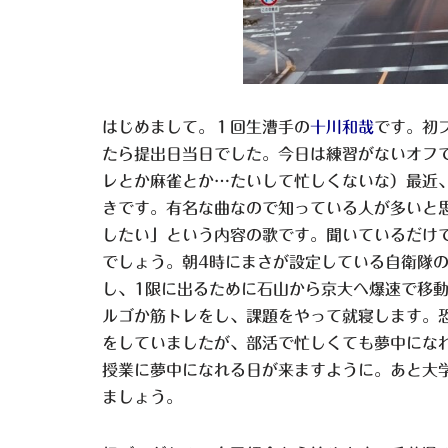
はじめまして。１回生漕手の
十川和哉
です。初
たら提出日当日でした。今日は練習がないオフ
レとか麻雀とか…たいして忙しくないな）最近、朝に B
きです。有名な曲なので知っている人が多いと
したい」という内容の歌です。聞いているだけ
でしょう。朝4時にまさが設定している自衛隊
し、1限に出るために石山から京大へ爆速で移動
ルゴか筋トレをし、課題をやって就寝します。
をしていましたが、部活で忙しくても夢中にな
授業に夢中になれる日が来ますように。あと大
ましょう。