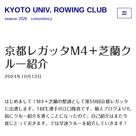
KYOTO UNIV. ROWING CLUB
コ
season 2026 consistency
ン
テ
ン
ツ
京都レガッタM4＋芝蘭ク
へ
ス
ルー紹介
キ
ッ
2024年10月12日
プ
はじめまして！M4＋芝蘭の整調として第59回京都レガッタ
に出漕します、1回生漕手の江口隆真です。個人ブログよりも
前にクルー紹介を書くことになったので、自己紹介はまた今
度にとっておきます。では早速クルーを紹介していきます！