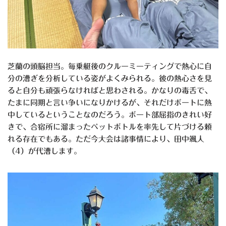
芝蘭の頭脳担当。毎乗艇後のクルーミーティングで熱心に自
分の漕ぎを分析している姿がよくみられる。彼の熱心さを見
ると自分も頑張らなければと思わされる。かなりの毒舌で、
たまに同期と言い争いになりかけるが、それだけボートに熱
中しているということなのだろう。ボート部屈指のきれい好
きで、合宿所に溜まったペットボトルを率先して片づける頼
れる存在でもある。ただ今大会は諸事情により、田中颯人
（4）が代漕します。