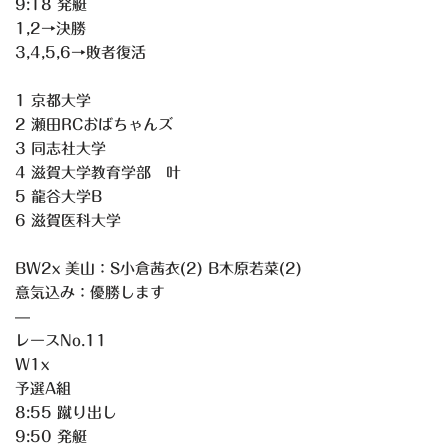
9:18 発艇
1,2→決勝
3,4,5,6→敗者復活
1 京都大学
2 瀬田RCおばちゃんズ
3 同志社大学
4 滋賀大学教育学部 叶
5 龍谷大学B
6 滋賀医科大学
BW2x 美山：S小倉茜衣(2) B木原若菜(2)
意気込み：優勝します
—
レースNo.11
W1x
予選A組
8:55 蹴り出し
9:50 発艇