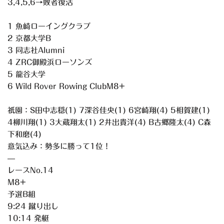
3,4,5,6→敗者復活
1 魚崎ローイングクラブ
2 京都大学B
3 同志社Alumni
4 ZRC御殿浜ローソンズ
5 龍谷大学
6 Wild Rover Rowing ClubM8+
祇園：S田中志穏(1) 7深谷佳央(1) 6宮崎翔(4) 5相賀建(1)
4柳川翔(1) 3大蔵翔太(1) 2井出貴洋(4) B古郷隆太(4) C森
下和磨(4)
意気込み：勢多に勝って1位！
—
レースNo.14
M8+
予選B組
9:24 蹴り出し
10:14 発艇