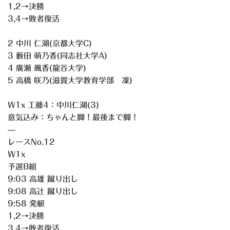
1,2→決勝
3,4→敗者復活
2 中川 仁湖(京都大学C)
3 藪田 萌乃香(同志社大学A)
4 廣瀬 颯香(龍谷大学)
5 高橋 咲乃(滋賀大学教育学部 凜)
W1x 工藤4：中川仁湖(3)
意気込み：ちゃんと脚！最後まで脚！
—
レースNo.12
W1x
予選B組
9:03 高雄 蹴り出し
9:08 高辻 蹴り出し
9:58 発艇
1,2→決勝
3,4→敗者復活