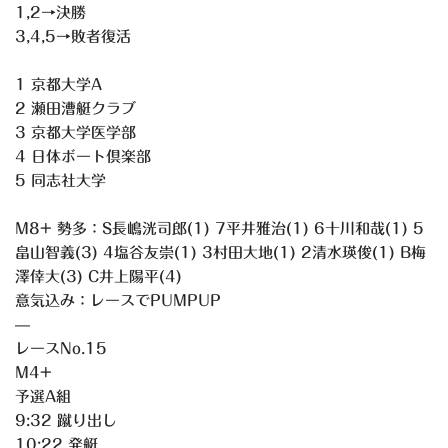
1,2→決勝
3,4,5→敗者復活
1 京都大学A
2 瀬田漕艇クラブ
3 京都大学医学部
4 日体ボート倶楽部
5 同志社大学
M8+ 勢多：S長嶋洸司郎(1) 7平井雅治(1) 6十川和哉(1) 5
畠山智義(3) 4塩谷友崇(1) 3村田大地(1) 2清水瑛俊(1) B梅
澤倖大(3) C井上陽平(4)
意気込み：レースでPUMPUP
—
レースNo.15
M4+
予選A組
9:32 蹴り出し
10:22 発艇