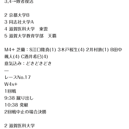
3,4→敗者復活
2 京都大学B
3 同志社大学A
4 滋賀医科大学 東雲
5 滋賀大学教育学部 天覇
M4+ 芝蘭：S江口隆真(1) 3木戸桜生(4) 2井村敦(1) B田中
颯人(4) C酒井希巳(4)
意気込み：どきどきどき
—
レースNo.17
W4x+
1回戦
9:38 蹴り出し
10:38 発艇
2回戦中止の場合決勝
2 滋賀医科大学