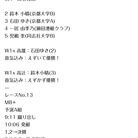
2 鈴木 小晴(京都大学B)
3 石田 ゆき(京都大学A)
4 一居 由季乃(瀬田漕艇クラブ)
5 児嶋 奎(同志社大学B)
W1x 高雄：石田ゆき(2)
意気込み：えずいて優勝！
W1x 高辻：鈴木小晴(3)
意気込み：えずかず優勝！
—
レースNo.13
M8+
予選A組
9:11 蹴り出し
10:06 発艇
1,2→決勝