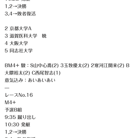
1,2→決勝
3,4→敗者復活
2 京都大学A
3 滋賀医科大学 暁
4 大阪大学
5 同志社大学
BM4+ 駿：S山中心喬(2) 3玉牧優太(2) 2寒河江開来(2) B
大隈裕太(2) C西尾智志(1)
意気込み：あいあいあい
—
レースNo.16
M4+
予選B組
9:35 蹴り出し
10:30 発艇
1,2→決勝