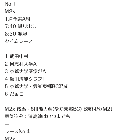
No.1
M2x
1次予選A組
7:40 蹴り出し
8:30 発艇
タイムレース
1 武田中村
2 同志社大学A
3 京都大学医学部A
4 瀬田漕艇クラブT
5 京都大学・愛知東郷BC混成
6 だぁこ
M2x 鞍馬：S田熊大輝(愛知東郷BC) B東村敢(M2)
意気込み：浦高魂はいつまでも
—
レースNo.4
M2x