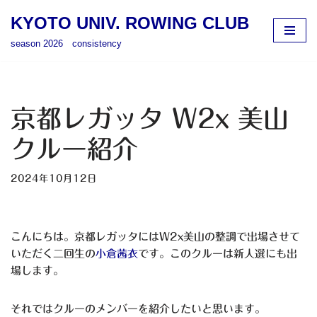
KYOTO UNIV. ROWING CLUB
コ
season 2026 consistency
ン
テ
ン
ツ
京都レガッタ W2x 美山
へ
ス
クルー紹介
キ
ッ
2024年10月12日
プ
こんにちは。京都レガッタにはW2x美山の整調で出場させて
いただく二回生の
小倉茜衣
です。このクルーは新人選にも出
場します。
それではクルーのメンバーを紹介したいと思います。