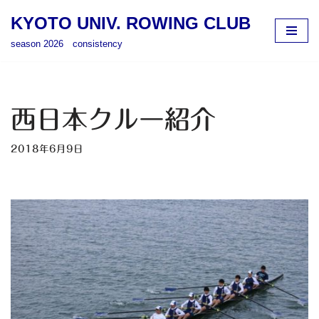
KYOTO UNIV. ROWING CLUB
コ
season 2026 consistency
ン
テ
ン
ツ
西日本クルー紹介
へ
ス
2018年6月9日
キ
ッ
プ