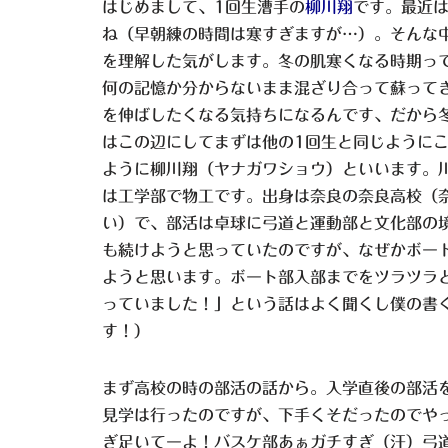
はじめまして、1回生漕手の
柳川翔
です。最近
ね（早朝練の時間は寒すぎますが…）。そんな
を理解した気がします。冬の肌寒くなる時期っ
何の記憶か分からないまま混ざり合って蘇って
を伸ばしたくなる気持ちになるんです、だから
はこの辺にしてまずは他の1回生と同じように
ように柳川翔（ヤナガワショウ）といいます。
は工学部で物工です。出身は奈良の奈良高校（
い）で、部活は卓球に弓道と運動部と文化部の
も続けようと思っていたのですが、なぜかボー
ようと思います。ボート部入部までをツラツラ
っていました！」という話はよく聞くし僕の書
す！）
まず高校の時の部活の話から。入学直後の部活
見学は行ったのですが、下手くそだったのでや
ぎ足いてーよ！バスケ部あぁガチすぎ（汗）弓