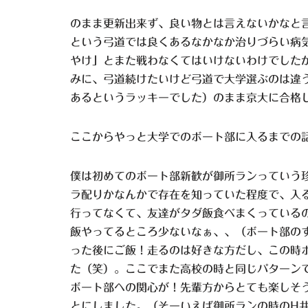
のまま更新出来ず、良い物とは言えないかなと
という弓道では良くあるなかなか治りづらい病
やけ」とまた戦わなくてはいけないわけでした
みに、弓道続けたいけど弓道で大学選ぶのは違
あるというラッキーでした）のまま京大に合格
ここからやっと大学でのボート部に入るまでの
僕は初めてのボート部新歓が御所ランっていう
ラ配りかなんかで存在を知っていた程度で、入
行ってなくて、友達がタダ飯食べまくっている
飯やってるところ少ないなぁ、、（ボート部の
った後にご飯！走るのは好きな方だし、この時
た（笑）。ここでまた高校の時と同じパターン
ボート部への関心が！先輩方からとても楽しそ
とにしました。（そーいえば御所ランの時のH