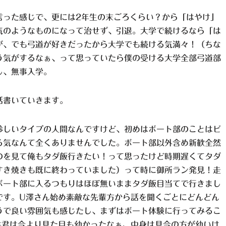
言った感じで、更には2年生の末ごろくらい？から「はやけ」
気のようなものになって治せず、引退。大学で続けるなら「は
が、でも弓道が好きだったから大学でも続ける気満々！（ちな
う気がするなぁ、って思っていたら僕の受ける大学全部弓道部
し、無事入学。
話書いていきます。
珍しいタイプの人間なんですけど、初めはボート部のことはビ
る気なんて全くありませんでした。ボート部以外含め新歓全然
のを見て俺もタダ飯行きたい！って思ったけど時期遅くてタダ
すき焼きも既に終わっていました）って時に御所ラン発見！走
ボート部に入るつもりはほぼ無いままタダ飯目当てで行きまし
です。U澤さん始め素敵な先輩方から話を聞くごとにどんどん
うで良い雰囲気も感じたし、まずはボート体験に行ってみるこ
井君は今より見た目も幼かったなぁ、中身は見今の方が幼いけ