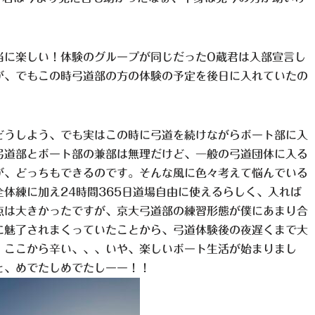
当に楽しい！体験のグループが同じだったO蔵君は入部宣言し
が、でもこの時弓道部の方の体験の予定を後日に入れていたの
どうしよう、でも実はこの時に弓道を続けながらボート部に入
弓道部とボート部の兼部は無理だけど、一般の弓道団体に入る
が、どっちもできるのです。そんな風に色々考えて悩んでいる
体練に加え24時間365日道場自由に使えるらしく、入れば
点は大きかったですが、京大弓道部の練習形態が僕にあまり合
に魅了されまくっていたことから、弓道体験後の夜遅くまで大
！ここから辛い、、、いや、楽しいボート生活が始まりまし
と、めでたしめでたしーー！！