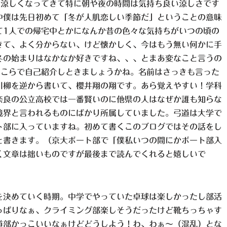
は涼しくなってきて特に朝や夜の時間は気持ち良い涼しさです
中僕は先日初めて「冬が人肌恋しい季節だ」ということの意味
て1人での帰宅中とかになんか昔の色々な気持ちがいつの頃の
きて、よく分からない、けど懐かしく、今はもう無い何かに手
冬の始まりはなかなか好きですね、、、とまあ変なこと言うの
ここらで自己紹介しときましょうかね。名前はさっきも言った
川柳を逆から書いて、櫻井翔の翔です。あら覚えやすい！学科
奈良の公立高校では一番賢いのに他県の人はなぜか誰も知らな
境界と言われるものにばかり所属していました。弓道は大学で
ト部に入っていますね。初めて書くこのブログではその話をし
と書きます。（京大ボート部で「僕私いつの間にかボート部入
く文章は拙いものですが最後まで読んでくれると嬉しいで
を決めていく時期。中学でやっていた卓球は楽しかったし部活
っぱりなぁ、クライミング部楽しそうだったけど靴ちっちゃす
道部かっこいいなぁけどどうしよう！わ、わぁ〜（混乱）とな