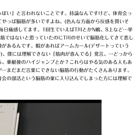
っぽい」と言われないことです。持論なんですけど、体育会っ
てやっぱ脳筋が多いですよね。(色んな方面から反感を買いそ
毎日痛感してます。1回生でいえばT川とかN嶋、S上など…挙
脳筋ではないと思っていたのにT川のせいで脳筋化してきて悲し
徴があるんです。暇があればアームカール(デザートっていう
か)、僕には理解できない「筋肉が喜んでる」発言、…どっから
る、乗艇後のハイジャンプとか？これらはやる気のある人もあ
が…まだまだ言葉にできない脳筋の行動がたくさんあります。
育会の部活という脳筋の巣に入り込んでしまった方には理解で