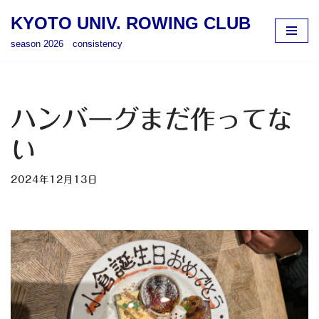
KYOTO UNIV. ROWING CLUB
コ
season 2026 consistency
ン
テ
ン
ツ
ハンバーグまだ作ってな
へ
ス
い
キ
ッ
2024年12月13日
プ