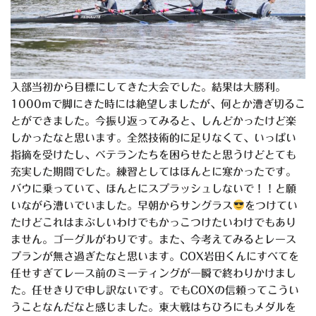
入部当初から目標にしてきた大会でした。結果は大勝利。
1000mで脚にきた時には絶望しましたが、何とか漕ぎ切るこ
とができました。今振り返ってみると、しんどかったけど楽
しかったなと思います。全然技術的に足りなくて、いっぱい
指摘を受けたし、ベテランたちを困らせたと思うけどとても
充実した期間でした。練習としてはほんとに寒かったです。
バウに乗っていて、ほんとにスプラッシュしないで！！と願
いながら漕いでいました。早朝からサングラス
をつけてい
たけどこれはまぶしいわけでもかっこつけたいわけでもあり
ません。ゴーグルがわりです。また、今考えてみるとレース
プランが無さ過ぎたなと思います。COX岩田くんにすべてを
任せすぎてレース前のミーティングが一瞬で終わりかけまし
た。任せきりで申し訳ないです。でもCOXの信頼ってこうい
うことなんだなと感じました。東大戦はちひろにもメダルを