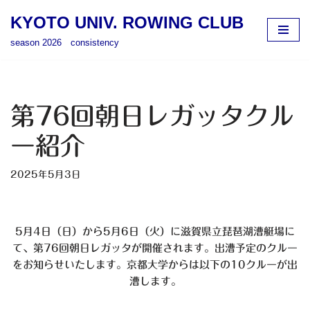
KYOTO UNIV. ROWING CLUB
コ
season 2026 consistency
ン
テ
ン
ツ
第76回朝日レガッタクル
へ
ス
ー紹介
キ
ッ
2025年5月3日
プ
5月4日（日）から5月6日（火）に滋賀
県立琵琶湖漕艇場に
て、第76回朝日レガッタが開催されます。出漕予定のクルー
をお知らせいたします。京都大学からは以下の10クルーが出
漕します。