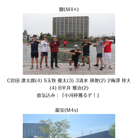
駿(M4+)
C岩田 遼太郎(4) S玉牧 優太(3) 3清水 瑛俊(2) 2梅澤 倖大
(4) B平井 雅治(2)
意気込み：「小河杯獲るぞ！」
龍安(M4x)