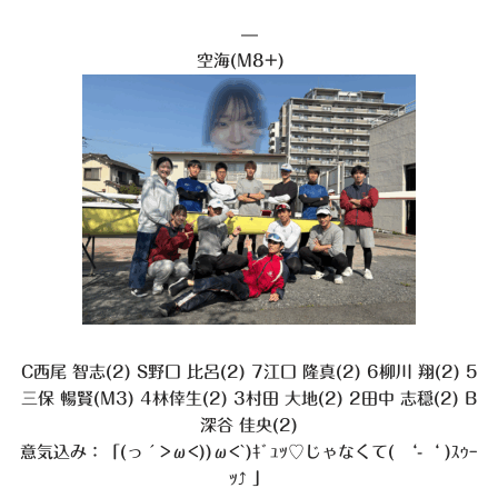
—
空海(M8+)
C西尾 智志(2) S野口 比呂(2) 7江口 隆真(2) 6柳川 翔(2) 5
三保 暢賢(M3) 4林倖生(2) 3村田 大地(2) 2田中 志穏(2) B
深谷 佳央(2)
意気込み：「(っ´>ω<))ω<`)ｷﾞｭｯ♡じゃなくて( ‘-‘ )ｽｩｰ
ｯ⤴︎ 」