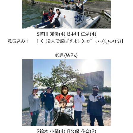
S芝田 知優(4) B中川 仁湖(4)
意気込み： 「〈〈2人で飛ばすよ〉〉✩°｡⋆⸜(ू•◡•)໒꒱」
観月(W2x)
S鈴木 小晴(4) B久保 花奈(2)