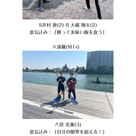
S井村 敦(2) B 大蔵 翔太(2)
意気込み：「勝って美味い飯を食う」
六波羅(M1x)
八役 光兼(3)
意気込み：「自分の限界を超える！」