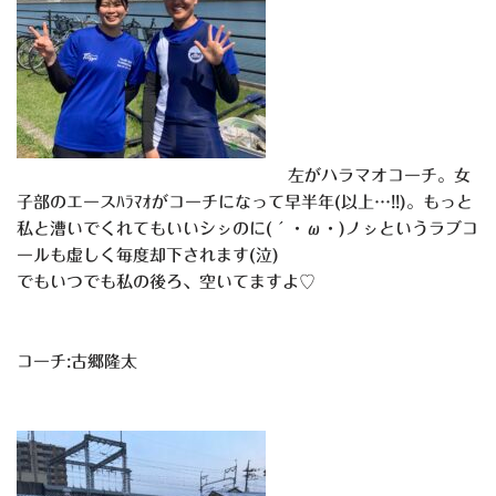
左がハラマオコーチ。女
子部のエースﾊﾗﾏｵがコーチになって早半年(以上…!!)。もっと
私と漕いでくれてもいいシㇱのに(´・ω・)ノㇱというラブコ
ールも虚しく毎度却下されます(泣)
でもいつでも私の後ろ、空いてますよ♡
コーチ:古郷隆太