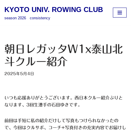
KYOTO UNIV. ROWING CLUB
コ
season 2026 consistency
ン
テ
ン
ツ
朝日レガッタW1x泰山北
へ
ス
斗クルー紹介
キ
ッ
2025年5月4日
プ
いつも応援ありがとうございます。西日本クルー紹介ぶりと
なります、3回生漕手の石田ゆきです。
前回は手短に私の紹介だけして写真もつけられなかったの
で、今回はクルサポ、コーチ+写真付きの充実内容でお届けし