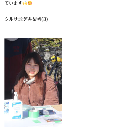
ています
クルサポ:筈井梨帆(3)