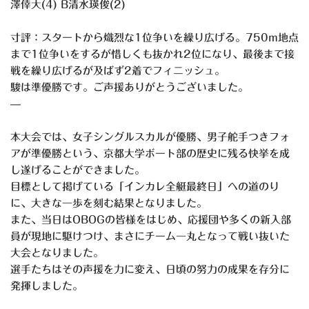
澤倖大(4) B清水瑛俊(2)
寸評：スタートから熾烈な1位争いを繰り広げる。750m地点
ま
で1位争いをするが惜しくも抜かれ2位になり、最後まで接
戦を繰
り広げるが及ばず2着でフィニッシュ。
駿は準優勝です。ご声援ありがとうございました。
—
本大会では、女子シングルスカルが優勝、男子舵手つきフォ
アが準
優勝という、京都大学ボート部の歴史に残る快挙を成
し遂げること
ができました。
目標として掲げている「インカレ全艇最終日」への道のり
に、大き
な一歩を刻む結果となりました。
また、当日はOBOGの皆様をはじめ、応援団や多くの新入部
員が
現地に駆けつけ、まさにチーム一丸となって戦い抜いた
大会となり
ました。
選手たちはその声援を力に変え、日頃の努力の成果を存分に
発揮し
ました。