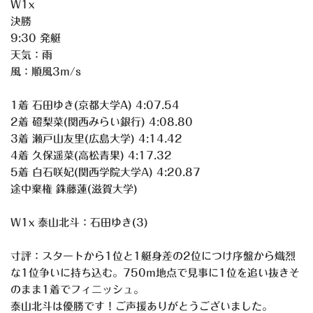
W1x
決勝
9:30 発艇
天気：雨
風：順風3m/s
1着 石田ゆき(京都大学A) 4:07.54
2着 磴梨菜(関西みらい銀行) 4:08.80
3着 瀬戸山友里(広島大学) 4:14.42
4着 久保遥菜(高松青果) 4:17.32
5着 白石咲妃(関西学院大学A) 4:20.87
途中棄権 銖藤蓮(滋賀大学)
W1x 泰山北斗：石田ゆき(3)
寸評：スタートから1位と1艇身差の2位につけ序盤から熾烈
な1
位争いに持ち込む。750m地点で見事に1位を追い抜きそ
のまま
1着でフィニッシュ。
泰山北斗は優勝です！ご声援ありがとうございました。