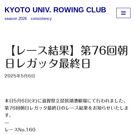
KYOTO UNIV. ROWING CLUB
コ
season 2026 consistency
ン
テ
ン
ツ
【レース結果】第76回朝
へ
ス
日レガッタ最終日
キ
ッ
2025年5月6日
プ
本日5月6日(火)に滋賀県立琵琶湖漕艇場にて行われました、
第
76回朝日レガッタ最終日のレース結果をお知らせいたしま
す。
—
レースNo.160