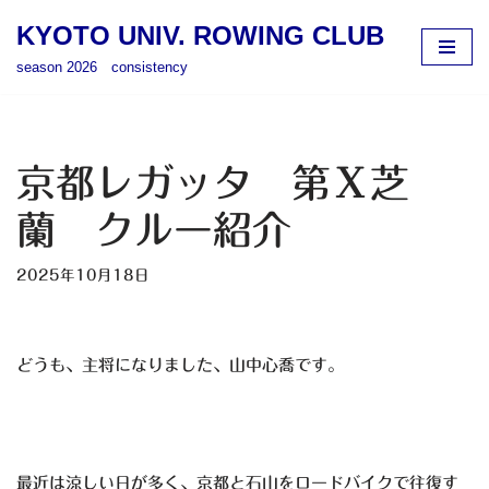
KYOTO UNIV. ROWING CLUB
コ
season 2026 consistency
ン
テ
ン
ツ
京都レガッタ 第Ⅹ芝
へ
ス
蘭 クルー紹介
キ
ッ
2025年10月18日
プ
どうも、主将になりました、山中心喬です。
最近は涼しい日が多く、京都と石山をロードバイクで往復す