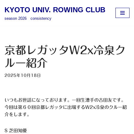
KYOTO UNIV. ROWING CLUB
コ
season 2026 consistency
ン
テ
ン
ツ
京都レガッタW2x冷泉ク
へ
ス
ルー紹介
キ
ッ
2025年10月18日
プ
いつもお世話になっております。一回生漕手の古田友です。
今回は第６０回京都レガッタに出場するW2x冷泉のクルー紹
介をします。
S 芝田知優